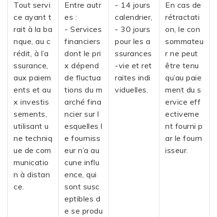
Tout servi
Entre autr
- 14 jours
En cas de
ce ayant t
es :
calendrier,
rétractati
rait à la ba
- Services
- 30 jours
on, le con
nque, au c
financiers
pour les a
sommateu
rédit, à l’a
dont le pri
ssurances
r ne peut
ssurance,
x dépend
-vie et ret
être tenu
aux paiem
de fluctua
raites indi
qu’au paie
ents et au
tions du m
viduelles.
ment du s
x investis
arché fina
ervice eff
sements,
ncier sur l
ectiveme
utilisant u
esquelles l
nt fourni p
ne techniq
e fourniss
ar le fourn
ue de com
eur n’a au
isseur.
municatio
cune influ
n à distan
ence, qui
ce.
sont susc
eptibles d
e se produ