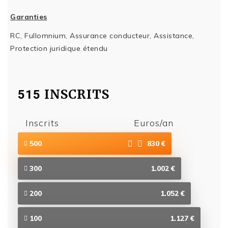
Garanties
RC, Fullomnium, Assurance conducteur, Assistance,
Protection juridique étendu
INSCRITS
515
Inscrits
Euros/an
500
830 €
300
1.002 €
200
1.052 €
100
1.127 €